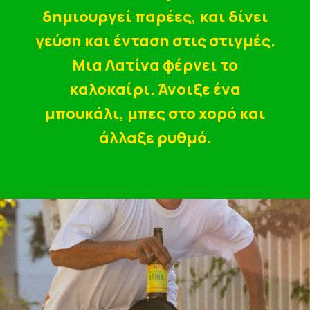
δημιουργεί παρέες, και δίνει
γεύση και ένταση στις στιγμές.
Μια Λατίνα φέρνει το
καλοκαίρι. Άνοιξε ένα
μπουκάλι, μπες στο χορό και
άλλαξε ρυθμό.